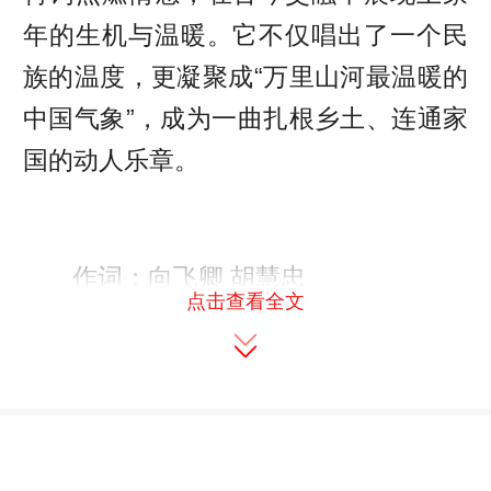
年的生机与温暖。它不仅唱出了一个民
族的温度，更凝聚成“万里山河最温暖的
中国气象”，成为一曲扎根乡土、连通家
国的动人乐章。
作词：向飞卿 胡慧忠
点击查看全文
作曲：陶光荣
演唱：谭 冰 瞿金林 陈 璇
彭祎程 李元钦 谭 鑫